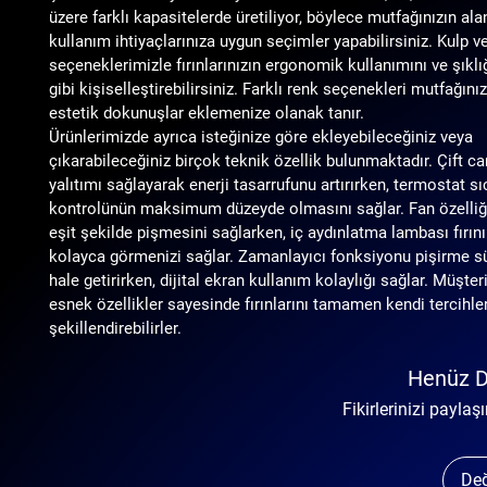
üzere farklı kapasitelerde üretiliyor, böylece mutfağınızın ala
kullanım ihtiyaçlarınıza uygun seçimler yapabilirsiniz. Kulp 
seçeneklerimizle fırınlarınızın ergonomik kullanımını ve şıklığ
gibi kişiselleştirebilirsiniz. Farklı renk seçenekleri mutfağın
estetik dokunuşlar eklemenize olanak tanır.
Ürünlerimizde ayrıca isteğinize göre ekleyebileceğiniz veya 
çıkarabileceğiniz birçok teknik özellik bulunmaktadır. Çift cam
yalıtımı sağlayarak enerji tasarrufunu artırırken, termostat sı
kontrolünün maksimum düzeyde olmasını sağlar. Fan özelliği
eşit şekilde pişmesini sağlarken, iç aydınlatma lambası fırının
kolayca görmenizi sağlar. Zamanlayıcı fonksiyonu pişirme sür
hale getirirken, dijital ekran kullanım kolaylığı sağlar. Müşter
esnek özellikler sayesinde fırınlarını tamamen kendi tercihle
şekillendirebilirler.
Henüz D
Fikirlerinizi paylaş
Değ